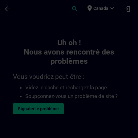
Passer au contenu principal
Page chargée
place
expand_more
arrow_back
search
login
Canada
Toc | SITRAIN
Uh oh !
Nous avons rencontré des
problèmes
Vous voudriez peut-être :
Videz le cache et rechargez la page.
Soupçonnez-vous un problème de site ?
Signaler le problème