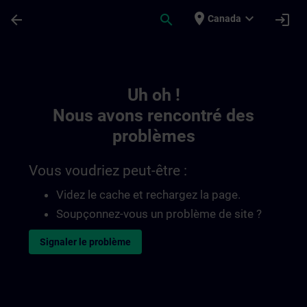
Passer au contenu principal
Page chargée
place
expand_more
arrow_back
search
login
Canada
Toc | SITRAIN
Uh oh !
Nous avons rencontré des
problèmes
Vous voudriez peut-être :
Videz le cache et rechargez la page.
Soupçonnez-vous un problème de site ?
Signaler le problème