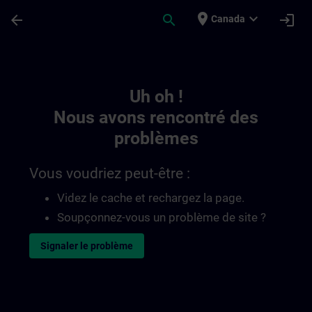
Passer au contenu principal
Page chargée
place
expand_more
arrow_back
search
login
Canada
Toc | SITRAIN
Uh oh !
Nous avons rencontré des
problèmes
Vous voudriez peut-être :
Videz le cache et rechargez la page.
Soupçonnez-vous un problème de site ?
Signaler le problème