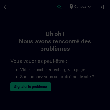
Passer au contenu principal
Page chargée
place
expand_more
arrow_back
search
login
Canada
Toc | SITRAIN
Uh oh !
Nous avons rencontré des
problèmes
Vous voudriez peut-être :
Videz le cache et rechargez la page.
Soupçonnez-vous un problème de site ?
Signaler le problème