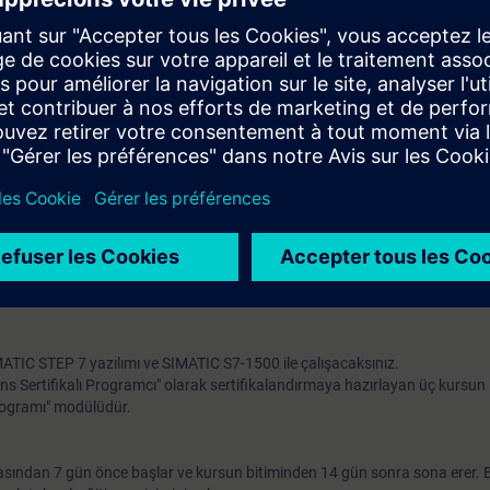
ile veri yönetimini (aritmetik ve program denetim fonksiyonları) uygulam
 blokları uygulamak
 değerlendirme kodu programlamak
temi (WinCC Unified Panel)
IO'dan oluşan TIA sistemini yapılandırmak
7-1500 otomasyon sistemi, WinCC Unified Panel ve sanal bir modelden oluş
a pratik odaklı alıştırma ile derinleştireceksiniz.
rşılık gelen) ve bu bilgiyi kullanmada pratik deneyimli olmak.
nıza uygun olduğundan emin olmak için mevcut çevrimiçi giriş testini kulla
MATIC STEP 7 yazılımı ve SIMATIC S7-1500 ile çalışacaksınız.
ens Sertifikalı Programcı" olarak sertifikalandırmaya hazırlayan üç kursun i
rogramı" modülüdür.
sından 7 gün önce başlar ve kursun bitiminden 14 gün sonra sona erer. 