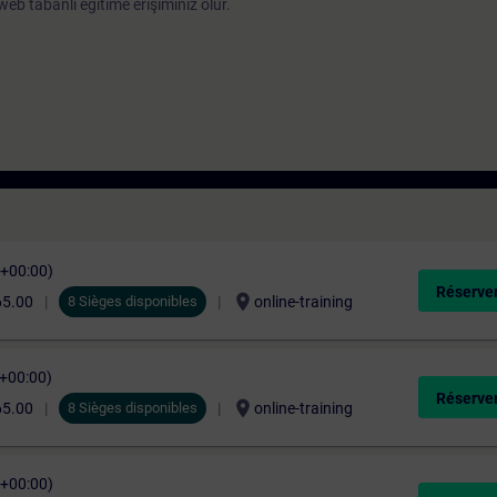
b tabanlı eğitime erişiminiz olur.
C+00:00)
Réserver
location_on
65.00
8 Sièges disponibles
online-training
C+00:00)
Réserver
location_on
65.00
8 Sièges disponibles
online-training
C+00:00)