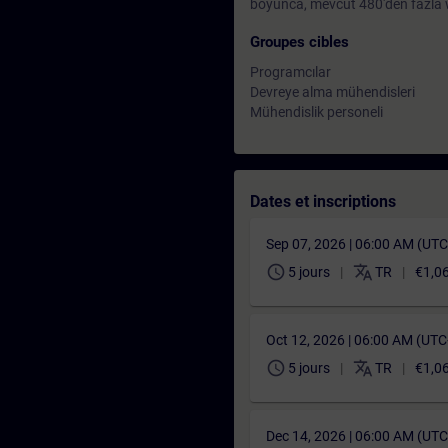
boyunca, mevcut 480'den fazla we
Groupes cibles
Programcılar
Devreye alma mühendisleri
Mühendislik personeli
Dates et inscriptions
Sep 07, 2026 | 06:00 AM (UT
schedule
translate
5 jours
TR
€1,0
Oct 12, 2026 | 06:00 AM (UT
schedule
translate
5 jours
TR
€1,0
Dec 14, 2026 | 06:00 AM (UT