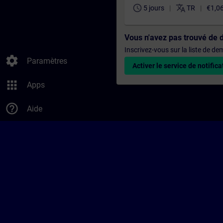
schedule
translate
5 jours
TR
€1,0
Vous n'avez pas trouvé de 
Inscrivez-vous sur la liste de d
settings
Paramètres
Activer le service de notifica
apps
Apps
help_outline
Aide