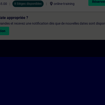
Réserver
location_on
65.00
8 Sièges disponibles
online-training
date appropriée ?
emandes et recevez une notification dès que de nouvelles dates sont dispon
tion