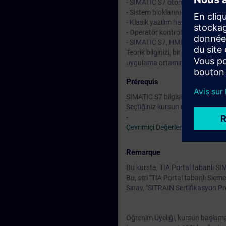
- SIMATIC S7 otomasyon sistemi 
- Sistem bloklarını ve versiyonlu
- Klasik yazılım hata işleme ve
- Operatör kontrol ve izleme sis
- SIMATIC S7, HMI ve PROFINET 
Teorik bilginizi, bir SIMATIC S
uygulama ortamımızdaki çok sayıd
Prérequis
SIMATIC S7 bilgisi (TIA-PRO1'e ka
Seçtiğiniz kursun uzmanlık alanı
-
Çevrimiçi Değerlendirme Testi
Remarque
Bu kursta, TIA Portal tabanlı SI
Bu, sizi "TIA Portal tabanlı Siem
Sınav, "SITRAIN Sertifikasyon P
Öğrenim Üyeliği, kursun başlama