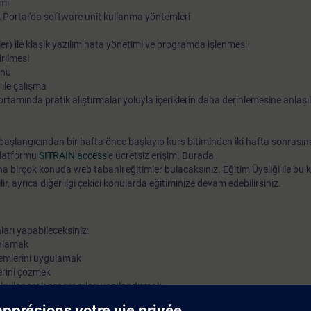
ımı
 Portal'da software unit kullanma yöntemleri
görüntüleneceğini öğreneceksiniz. Edinilen bilgi sayesinde veri
programlama için yeni fikirler ve ivme kazanacaksınız.
er) ile klasik yazılım hata yönetimi ve programda işlenmesi
irilmesi
onu
 ile çalışma
 ortamında pratik alıştırmalar yoluyla içeriklerin daha derinlemesine anlaş
s başlangıcından bir hafta önce başlayıp kurs bitiminden iki hafta sonrası
 platformu
SITRAIN access
'e ücretsiz erişim. Burada
a birçok konuda web tabanlı eğitimler bulacaksınız. Eğitim Üyeliği ile bu k
lir, ayrıca diğer ilgi çekici konularda eğitiminize devam edebilirsiniz.
arı yapabileceksiniz:
 anlamak
temlerini uygulamak
erini çözmek
ni kullanarak programları yapılandırmak
kullanmak