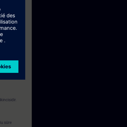
ak
an sanal
nabilirsiniz.
kincisidir.
Bu süre