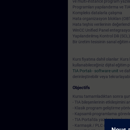
ve multi-instance program yazıl
Programları yapılandırma ve TIA
Kompleks datalarla çalışma
Hata organizasyon blokları (OB'l
Hata teşhis verilerinin değerlend
WinCC Unified Panel entegrasy
Yapılandırılmış Kontrol Dili (SCL)
Bir üretim tesisinin sanal eğitim
Kurs fiyatına dahil olanlar: Kur
kullanabileceğiniz dijital eğitim
TIA Portalı - software unit
ve dah
derinleştirebilir veya tekrarlayabi
Objectifs
Kursu tamamladıktan sonra şunl
- TIA bileşenlerinin etkileşimini
- Klasik program geliştirme yön
- Kapsamlı programlama görevl
- TIA Portal'da yazılım birimleri
- Karmaşık / PLC data tiplerini 