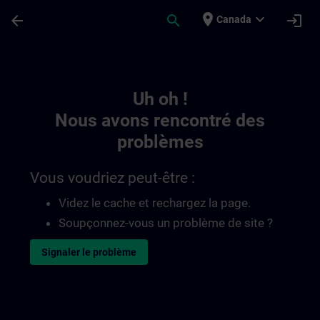
Passer au contenu principal
Page chargée
place
expand_more
arrow_back
search
login
Canada
Toc | SITRAIN
Uh oh !
Nous avons rencontré des
problèmes
Vous voudriez peut-être :
Videz le cache et rechargez la page.
Soupçonnez-vous un problème de site ?
Signaler le problème