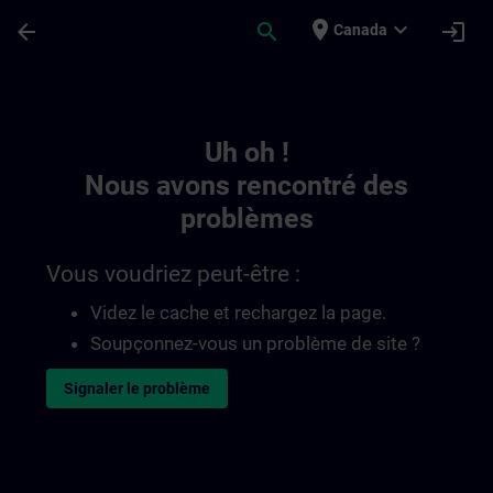
Passer au contenu principal
Page chargée
place
expand_more
arrow_back
search
login
Canada
Toc | SITRAIN
Uh oh !
Nous avons rencontré des
problèmes
Vous voudriez peut-être :
Videz le cache et rechargez la page.
Soupçonnez-vous un problème de site ?
Signaler le problème