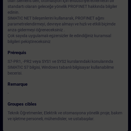
olan Siemens’den, otomasyon için endüstriyel ethernetin bir
standartı olaran geleceğe yönelik PROFINET hakkında bilgiler
edinin.
SIMATIC NET bileşenlerini kullanarak, PROFINET ağını
parametrelendirmeyi, devreye almayı ve hızlı ve etkili biçimde
arıza gidermeyi öğreneceksiniz .
Çok sayıda uygulamalı egzersizler ile edindiğiniz kuramsal
bilgileri pekiştireceksiniz
Prérequis
S7-PR1, -PR2 veya SYS1 ve SYS2 kurslarındaki konularında
SIMATIC S7 bilgisi, Windows tabanlı bilgisayar kullanabilme
becerisi.
Remarque
-
Groupes cibles
Teknik Öğretmenler, Elektrik ve otomasyona yönelik proje, bakım
ve işletme personeli, mühendisler, ve ustabaşılar.