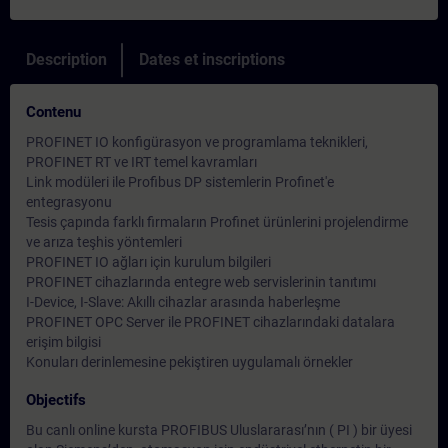
Description
Dates et inscriptions
Contenu
PROFINET IO konfigürasyon ve programlama teknikleri,
PROFINET RT ve IRT temel kavramları
Link modüleri ile Profibus DP sistemlerin Profinet'e
entegrasyonu
Tesis çapında farklı firmaların Profinet ürünlerini projelendirme
ve arıza teşhis yöntemleri
PROFINET IO ağları için kurulum bilgileri
PROFINET cihazlarında entegre web servislerinin tanıtımı
I-Device, I-Slave: Akıllı cihazlar arasında haberleşme
PROFINET OPC Server ile PROFINET cihazlarındaki datalara
erişim bilgisi
Konuları derinlemesine pekiştiren uygulamalı örnekler
Objectifs
Bu canlı online kursta PROFIBUS Uluslararası’nın ( PI ) bir üyesi