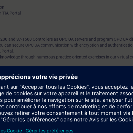
ion
h TIA Portal
200 and S7-1500 Controllers as OPC UA servers and program OPC UA cli
ou can secure OPC UA communication with encryption and authenticatio
 Portal.
 knowledge through numerous practice-oriented exercises in our virtual e
ngineering
PRO2
t dives deep into the OPC UA specification and is not limited to controller