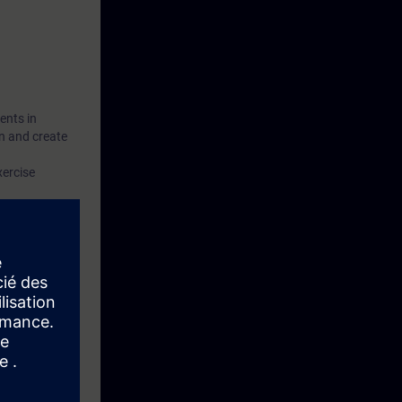
ents in
n and create
xercise
s? Then take a