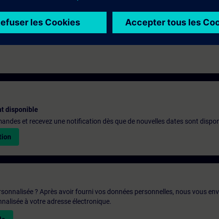
rse
.
t disponible
emandes et recevez une notification dès que de nouvelles dates sont dispon
tion
rsonnalisée ? Après avoir fourni vos données personnelles, nous vous en
alisée à votre adresse électronique.