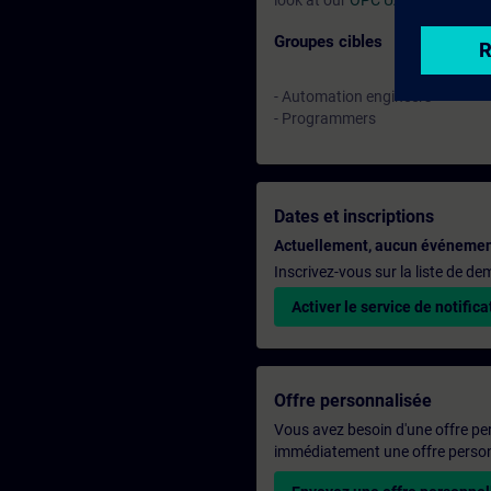
look at our
OPC UA System Cou
Groupes cibles
- Automation engineers
- Programmers
Dates et inscriptions
Actuellement, aucun événemen
Inscrivez-vous sur la liste de d
Activer le service de notifica
Offre personnalisée
Vous avez besoin d'une offre pe
immédiatement une offre personn