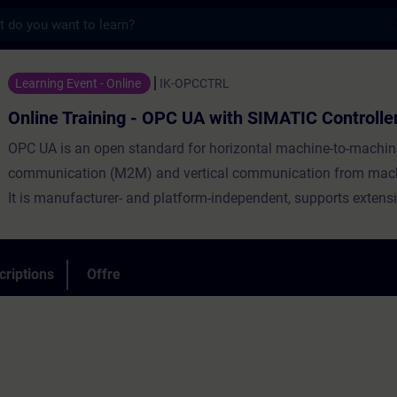
s
ing - OPC UA with SIMATIC Controllers - E
Learning Event - Online
IK-OPCCTRL
Online Training - OPC UA with SIMATIC Controlle
OPC UA is an open standard for horizontal machine-to-machi
communication (M2M) and vertical communication from mach
It is manufacturer- and platform-independent, supports extensi
mechanisms and can be optimally combined with PROFINET 
Industrial Ethernet network.This training teaches you the bas
and enables you to use OPC UA with SIMATIC Controllers.
criptions
Offre