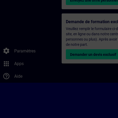
Envoyez une offre personnel
Demande de formation excl
Veuillez remplir le formulaire ci
site, en ligne ou dans notre ce
personnes ou plus). Après avoir
de notre part.
settings
Paramètres
Demander un devis exclusif
apps
Apps
help_outline
Aide