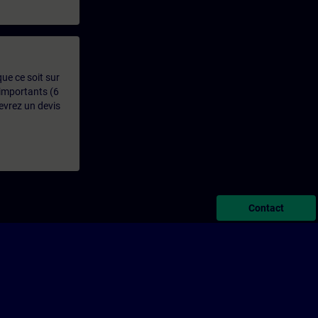
que ce soit sur
 importants (6
evrez un devis
Contact