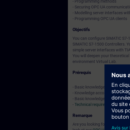
- Programming methods
- Securing OPC UA communicat
- Modelling server interfaces wit
- Programming OPC UA clients
Objectifs
You can configure SIMATIC S7-1
SIMATIC S7-1500 Controllers. Y
simple server interfaces with TIA
You will deepen your theoretical
environment Virtual Lab.
Prérequis
- Basic knowledge of network e
- Knowledge according to
TIA-
- Basic knowledge of SCL
-
Technical requirements
Remarque
Are you looking for a course tha