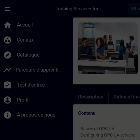
Passer au contenu principal
Page chargée
menu
Training Services for Digital Industries
Cours - Online Train
home
Accueil
group_work
Canaux
explore
Catalogue
timeline
Parcours d’apprentissage
assignment_turned_in
Test d'entrée
Description
Dates et ins
account_circle
Profil
Contenu
info
À propos de nous
- Basics of OPC UA
- Configuring OPC UA servers