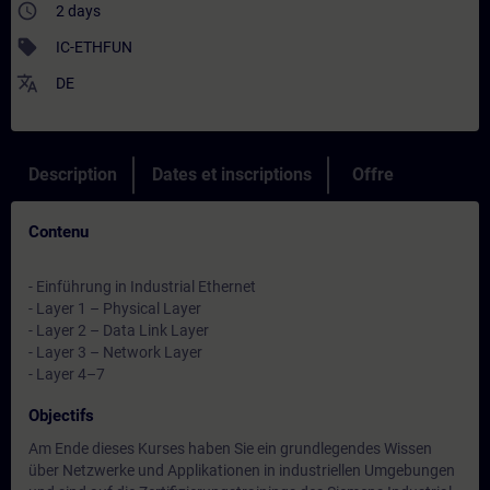
access_time
2 days
sell
IC-ETHFUN
translate
DE
Description
Dates et inscriptions
Offre
Contenu
- Einführung in Industrial Ethernet
- Layer 1 – Physical Layer
- Layer 2 – Data Link Layer
- Layer 3 – Network Layer
- Layer 4–7
Objectifs
Am Ende dieses Kurses haben Sie ein grundlegendes Wissen
über Netzwerke und Applikationen in industriellen Umgebungen