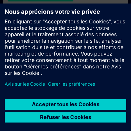
Demande de formation exclusive
Veuillez remplir le formulaire ci-dessous si vous souhaitez
obtenir un devis pour une formation exclusive, que ce soit sur
site, en ligne ou dans notre centre de formation SITRAIN. Ce
type de demande convient aux groupes plus importants (6
personnes ou plus). Après avoir fourni vos coordonnées et vos
besoins en matière de formation, vous recevrez un devis de
notre part.
Demander un devis exclusif
© Siemens AG 2026
home
group_work
explore
timeline
more_horiz
Corporate Information
Avis relatif aux cookies
Conditions
Accueil
Canaux
Catalogue
Parcours d'apprentissage
Plus