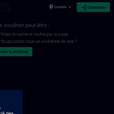
place
expand_more
login
earch
Canada
Connexion
 voudriez peut-être :
Videz le cache et rechargez la page.
Soupçonnez-vous un problème de site ?
naler le problème