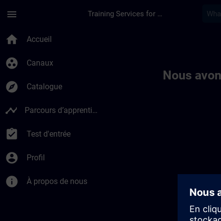
Passer au contenu principal
Page chargée
menu
Training Services for Digital Industries
Toc | SITRAIN
home
Accueil
group_work
Canaux
Nous avon
explore
Catalogue
timeline
Parcours d’apprentissage
assignment_turned_in
Test d'entrée
account_circle
Profil
info
À propos de nous