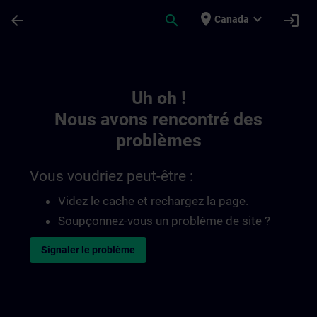
Passer au contenu principal
Page chargée
place
expand_more
arrow_back
search
login
Canada
Toc | SITRAIN
Uh oh !
Nous avons rencontré des
problèmes
Vous voudriez peut-être :
Videz le cache et rechargez la page.
Soupçonnez-vous un problème de site ?
Signaler le problème