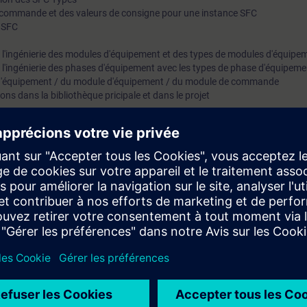
de commande et des valeurs de consigne pour une instance SFC
 SFC
 l'ingénierie des modules d'équipement et des types de modules d'équipe
 l'ingénierie des phases d'équipement avec les types de phase d'équipeme
e d'équipement / du module d'équipement / du module de commande
ns dans la bibliothèque pricipale et dans le projet
on des différents concepts de type/instance dans SIMATIC PCS 7, qui perm
 le travail avec les "Process Tag Types" et les "Control Module Types", l'app
nologique avec les "Equipment Modules" et les "Equipment Phases". A l'aid
rapidement et facilement des fonctions de verrouillage complexes dans 
sur des appareils de formation, qui sont traités de la même manière que da
naissances théoriques que vous venez d'acquérir. Cela vous permettra de
sure de configurer de manière optimale et efficace l'automatisation des 
 le cours ST-PCS7SYS.