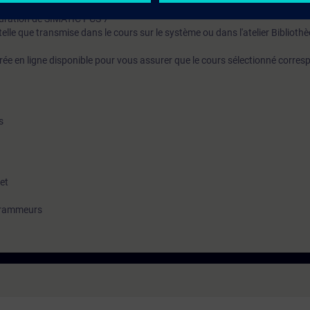
ierie du contrôle des processus
guration de SIMATIC PCS 7
elle que transmise dans le cours sur le système ou dans l'atelier Bibliothè
ntrée en ligne disponible pour vous assurer que le cours sélectionné corres
s
et
ogrammeurs