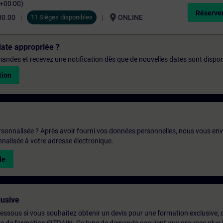
C+00:00)
Réserver
location_on
00.00
11 Sièges disponibles
ONLINE
date appropriée ?
emandes et recevez une notification dès que de nouvelles dates sont dispon
tion
rsonnalisée ? Après avoir fourni vos données personnelles, nous vous en
alisée à votre adresse électronique.
le
usive
-dessous si vous souhaitez obtenir un devis pour une formation exclusive, 