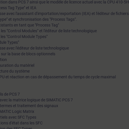
ration dans PCS 7 ainsi que le modèle de licence actuel avec la CPU 410-5H
cess Tag Type" et IEA
e avec l'assistant d'importation/exportation (IEA) et l'éditeur de fichiers
Type" et synchronisation des "Process Tags".
istants en tant que "Process Tag"
es "Control Modules" et l'éditeur de liste technologique
 les "Control Module Types"
dule Types"
e avec l'éditeur de liste technologique
 sur la base de blocs optionnels
tion
guration du matériel
ecture du système
CPU et réaction en cas de dépassement du temps de cycle maximal
ls de PCS 7
 avec la matrice logique de SIMATIC PCS 7
 termes et traitement des signaux
SIMATIC Logic Matrix
iels avec SFC Types
itions d'état dans les SFC
ation des SFC Types