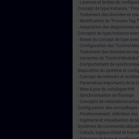
- Licences et limites de configu
Concept de type/instance, " Pro
- Traitement des données en mass
- Modification du "Process Tag 
- Adaptation des diagrammes ex
Concepts de type/instance avec l
- Bases du concept de type avec
- Configuration des "Control Mo
- Traitement des données en mass
- Variantes de "Control Modules"
- Comportement de synchronisa
Disposition du système et confi
- Concept de mémoire et archit
- Paramètres importants de la 
- Mise à jour du catalogue HW
- Synchronisation de l'horloge
- Concepts de redondance actue
Configuration des verrouillages
- Positionnement, définition des
- Ingénierie et visualisation de 
Systèmes de commande séquent
- Calculs, logique d'état et trans
- Principes de base et configur