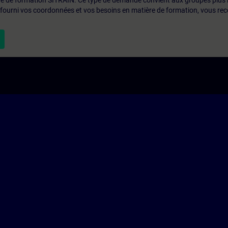
ntre de formation SITRAIN. Ce type de demande convient aux groupes plus
 fourni vos coordonnées et vos besoins en matière de formation, vous rec