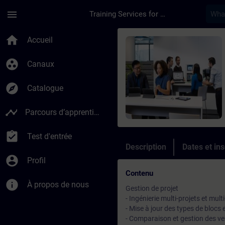
Passer au contenu principal
Page chargée
menu
Training Services for Digital Industries
Cours - Online Trai
home
Accueil
group_work
Canaux
explore
Catalogue
timeline
Parcours d’apprentissage
assignment_turned_in
Test d'entrée
Description
Dates et ins
account_circle
Profil
Contenu
info
À propos de nous
Gestion de projet
- Ingénierie multi-projets et mult
- Mise à jour des types de blocs
- Comparaison et gestion des ve