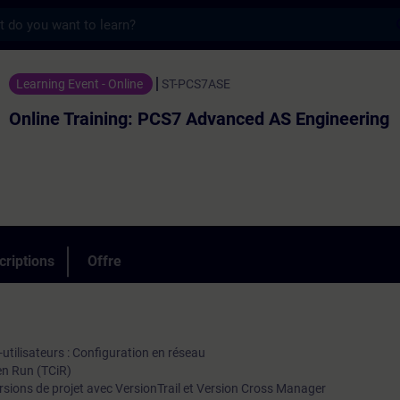
s
ning: PCS7 Advanced AS Engineering - Entr
Learning Event - Online
ST-PCS7ASE
Online Training: PCS7 Advanced AS Engineering
criptions
Offre
i-utilisateurs : Configuration en réseau
 en Run (TCiR)
rsions de projet avec VersionTrail et Version Cross Manager