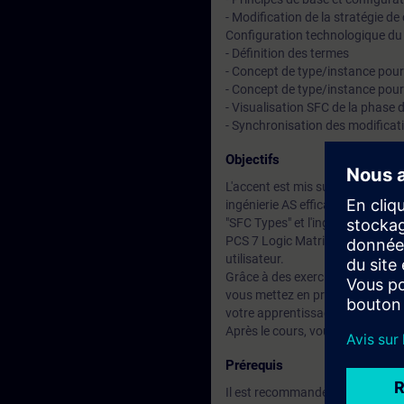
- Modification de la stratégie 
Configuration technologique du
- Définition des termes
- Concept de type/instance pour
- Concept de type/instance pour
- Visualisation SFC de la phas
- Synchronisation des modificatio
Objectifs
L'accent est mis sur l'applicati
ingénierie AS efficace, y compris
"SFC Types" et l'ingénierie tech
PCS 7 Logic Matrix, vous créez 
utilisateur.
Grâce à des exercices pratiques 
vous mettez en pratique les con
votre apprentissage.
Après le cours, vous serez en me
Prérequis
Il est recommandé d'avoir suivi