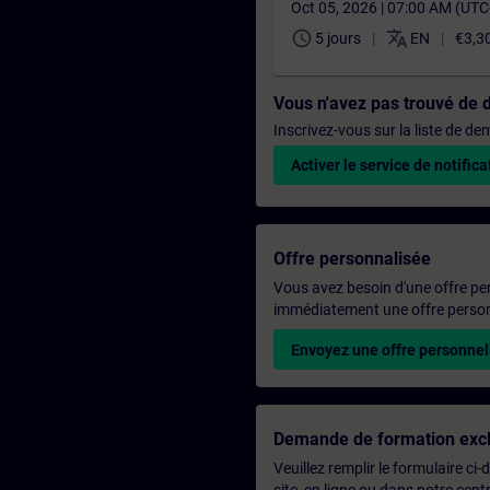
Oct 05, 2026 | 07:00 AM (UT
schedule
translate
5 jours
EN
€3,3
Vous n'avez pas trouvé de 
Inscrivez-vous sur la liste de d
Activer le service de notifica
Offre personnalisée
Vous avez besoin d'une offre pe
immédiatement une offre personn
Envoyez une offre personnel
Demande de formation excl
Veuillez remplir le formulaire ci