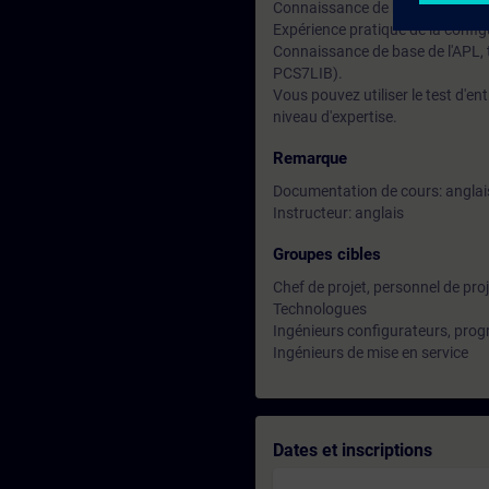
Connaissance de base de l'ingén
Expérience pratique de la confi
Connaissance de base de l'APL, t
PCS7LIB).
Vous pouvez utiliser le test d'e
niveau d'expertise.
Remarque
Documentation de cours: anglai
Instructeur: anglais
Groupes cibles
Chef de projet, personnel de proj
Technologues
Ingénieurs configurateurs, pr
Ingénieurs de mise en service
Dates et inscriptions