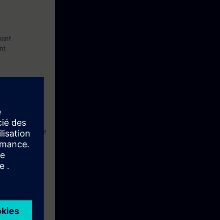
ment
nt
ettent une
lication des
e de SIMATIC
votre programme
ns la réalité,
 mieux réussir
processus.