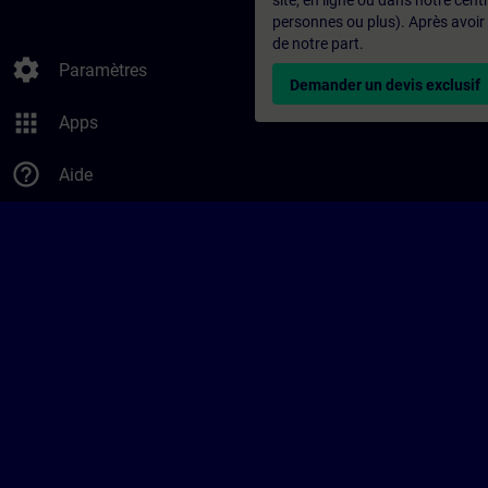
site, en ligne ou dans notre ce
personnes ou plus). Après avoir
de notre part.
settings
Paramètres
Demander un devis exclusif
apps
Apps
help_outline
Aide