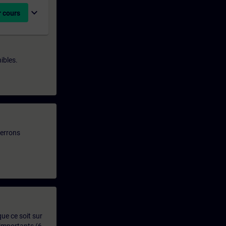
expand_more
 cours
ibles.
verrons
que ce soit sur