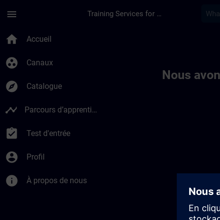
Passer au contenu principal
Page chargée
menu
Training Services for Digital Industries
Toc | SITRAIN
home
Accueil
group_work
Canaux
Nous avon
explore
Catalogue
timeline
Parcours d’apprentissage
assignment_turned_in
Test d'entrée
account_circle
Profil
info
À propos de nous