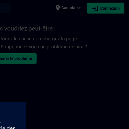
place
expand_more
login
earch
Canada
Connexion
 voudriez peut-être :
Videz le cache et rechargez la page.
Soupçonnez-vous un problème de site ?
naler le problème