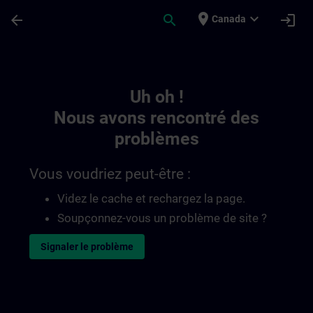
Passer au contenu principal
Page chargée
place
expand_more
arrow_back
search
login
Canada
Toc | SITRAIN
Uh oh !
Nous avons rencontré des
problèmes
Vous voudriez peut-être :
Videz le cache et rechargez la page.
Soupçonnez-vous un problème de site ?
Signaler le problème