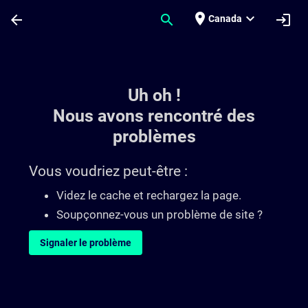
Passer au contenu principal
Page chargée
place
expand_more
arrow_back
search
login
Canada
Toc | SITRAIN
Uh oh !
Nous avons rencontré des
problèmes
Vous voudriez peut-être :
Videz le cache et rechargez la page.
Soupçonnez-vous un problème de site ?
Signaler le problème