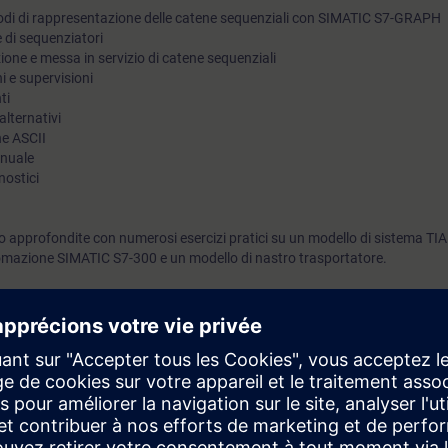
todi di rappresentazione delle catene sequenziali con SIMATIC S7-GRAPH
e di sequenziatori
ne e messa in servizio di catene sequenziali
i e supervisioni
ti
alternativi
ne ASCII
anuale
nostici
 approfondite con numerosi esercizi pratici su un modello di sistema TIA
mazione SIMATIC S7-300 e un modello di nastro trasportatore.
rai in grado di:
programma utilizzando gli elementi di programma di SIMATIC S7-GRAPH
 risolvere i problemi di un programma applicativo
 potenzialità di una struttura SIMATIC S7-GRAPH