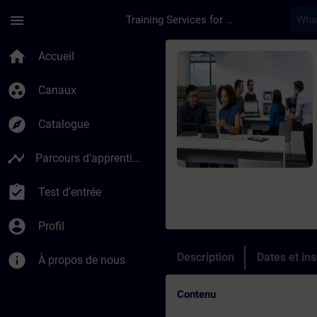
Passer au contenu principal
Page chargée
menu
Training Services for Digital Industries
Cours - Online-Trai
home
Accueil
group_work
Canaux
explore
Catalogue
timeline
Parcours d’apprentissage
assignment_turned_in
Test d'entrée
account_circle
Profil
info
Description
Dates et ins
À propos de nous
Contenu