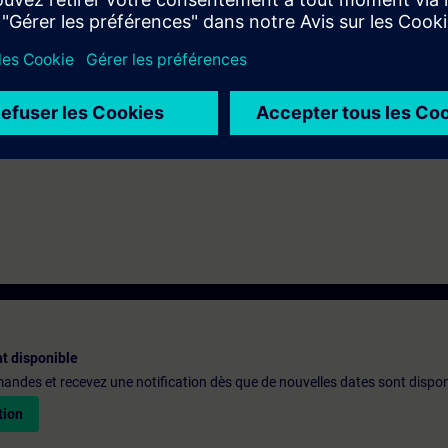
ivalenti conoscenze base dei sistemi di automazione.
ti il sistema di automazione SIMATIC S7-300 e il software SIMATIC STEP 7 
rtal) è disponibile il corso TIA-GRAPH.
t disponible
emandes et recevez une notification dès que de nouvelles dates sont dispon
tion