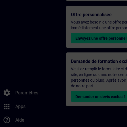
Offre personnalisée
Vous avez besoin d'une offre pe
immédiatement une offre personn
Envoyez une offre personnel
Demande de formation excl
Veuillez remplir le formulaire ci
site, en ligne ou dans notre ce
personnes ou plus). Après avoir
de notre part.
settings
Paramètres
Demander un devis exclusif
apps
Apps
help_outline
Aide