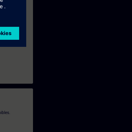
V5.x; per il
ibles.