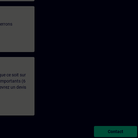
verrons
que ce soit sur
 importants (6
evrez un devis
Contact