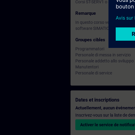
Corsi ST-SERV1 o ST-PRO1 o equ
Remarque
In questo corso vengono utilizza
software SIMATIC STEP 7 (TIA Po
Groupes cibles
Programmatori
Personale di messa in servizio
Personale addetto allo sviluppo
Manutentori
Personale di service
Dates et inscriptions
Actuellement, aucun événemen
Inscrivez-vous sur la liste de d
Activer le service de notifica