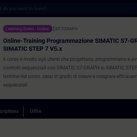
s
ning Programmazione SIMATIC S7-GRAPH co
Learning Event - Online
ST-7GRAPH
Online-Training Programmazione SIMATIC S7-G
SIMATIC STEP 7 V5.x
Il corso è rivolto agli utenti che progettano, programmano e a
controlli sequenziali con SIMATIC S7-GRAPH in SIMATIC STEP
termine del corso, sarai in grado di creare e integrare efficacem
sequenziali.
criptions
Offre