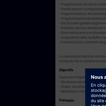
- Progettazione, struttura e me
- Pianificazione e configurazion
- Programmazione, documentazio
- Programmazione di interblocch
- Uso di azioni guidate dagli even
- Proprietà dei rami simultanei e 
- Documentazione e archiviazio
- Integrazione della modalità m
- Funzioni di test e elementi diag
Le conoscenze teoriche verranno
composto da un sistema di auto
Objectifs
Dopo aver frequentato il corso sa
- Strutturare ed elaborare un 
- Creare, documentare, testare e
- Identificare i componenti e le
Prérequis