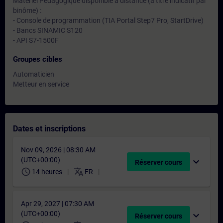
Matériel Pédagogique disponible à distance (à titre indicatif par
binôme) :
- Console de programmation (TIA Portal Step7 Pro, StartDrive)
- Bancs SINAMIC S120
- API S7-1500F
Groupes cibles
Automaticien
Metteur en service
Dates et inscriptions
Nov 09, 2026 | 08:30 AM
(UTC+00:00)
expand_more
Réserver cours
schedule
translate
14 heures
FR
Apr 29, 2027 | 07:30 AM
(UTC+00:00)
expand_more
Réserver cours