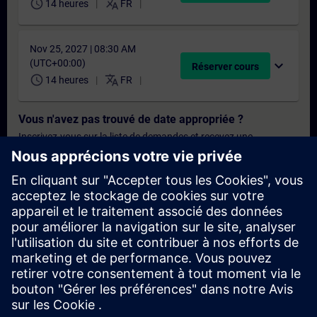
schedule
translate
14 heures
FR
Nov 25, 2027 | 08:30 AM
(UTC+00:00)
expand_more
Réserver cours
schedule
translate
14 heures
FR
Vous n'avez pas trouvé de date appropriée ?
Inscrivez-vous sur la liste de demandes et recevez une
notification dès que de nouvelles dates sont disponibles.
Activer le service de notification
Offre personnalisée
Vous avez besoin d'une offre personnalisée ? Après avoir fourni
vos données personnelles, nous vous enverrons immédiatement
une offre personnalisée à votre adresse électronique.
Envoyez une offre personnelle