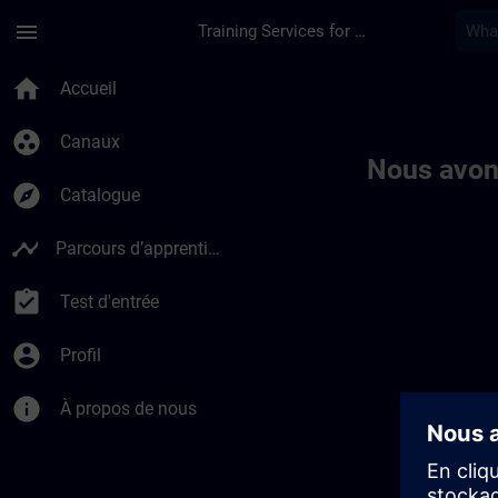
Passer au contenu principal
Page chargée
menu
Training Services for Digital Industries
Toc | SITRAIN
home
Accueil
group_work
Canaux
Nous avon
explore
Catalogue
timeline
Parcours d’apprentissage
assignment_turned_in
Test d'entrée
account_circle
Profil
info
À propos de nous