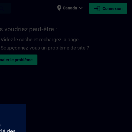
place
expand_more
login
earch
Canada
Connexion
 voudriez peut-être :
Videz le cache et rechargez la page.
Soupçonnez-vous un problème de site ?
naler le problème