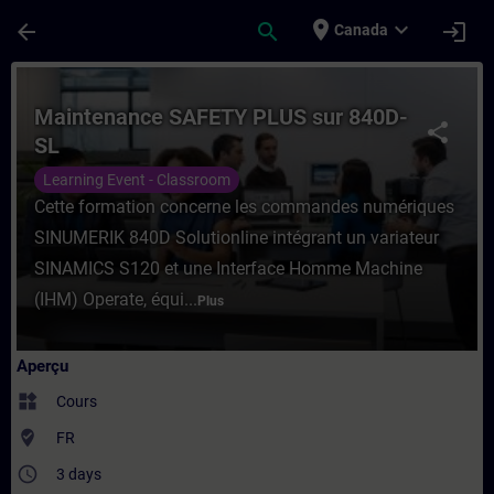
Passer au contenu principal
Page chargée
place
expand_more
arrow_back
search
login
Canada
Cours - Maintenance SAFETY PLUS sur 840
Maintenance SAFETY PLUS sur 840D-
share
SL
Learning Event - Classroom
Cette formation concerne les commandes numériques
SINUMERIK 840D Solutionline intégrant un variateur
SINAMICS S120 et une Interface Homme Machine
(IHM) Operate, équi...
Plus
Aperçu
widgets
Cours
where_to_vote
FR
access_time
3 days