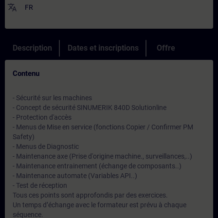
translate
FR
Description
Dates et inscriptions
Offre
Contenu
- Sécurité sur les machines
- Concept de sécurité SINUMERIK 840D Solutionline
- Protection d'accès
- Menus de Mise en service (fonctions Copier / Confirmer PM
Safety)
- Menus de Diagnostic
- Maintenance axe (Prise d'origine machine., surveillances,..)
- Maintenance entrainement (échange de composants..)
- Maintenance automate (Variables API..)
- Test de réception
Tous ces points sont approfondis par des exercices.
Un temps d’échange avec le formateur est prévu à chaque
séquence.