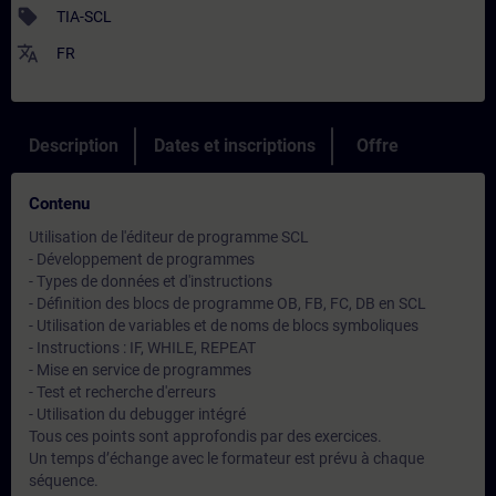
sell
TIA-SCL
translate
FR
Description
Dates et inscriptions
Offre
Contenu
Utilisation de l'éditeur de programme SCL
- Développement de programmes
- Types de données et d'instructions
- Définition des blocs de programme OB, FB, FC, DB en SCL
- Utilisation de variables et de noms de blocs symboliques
- Instructions : IF, WHILE, REPEAT
- Mise en service de programmes
- Test et recherche d'erreurs
- Utilisation du debugger intégré
Tous ces points sont approfondis par des exercices.
Un temps d’échange avec le formateur est prévu à chaque
séquence.