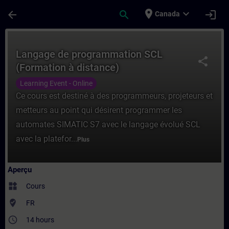
Passer au contenu principal
Page chargée
place
expand_more
arrow_back
search
login
Canada
Cours - Langage de programmation SCL (Fo
Langage de programmation SCL
share
(Formation à distance)
Learning Event - Online
Ce cours est destiné à des programmeurs, projeteurs et
metteurs au point qui désirent programmer les
automates SIMATIC S7 avec le langage évolué SCL
avec la platefor...
Plus
Aperçu
widgets
Cours
where_to_vote
FR
access_time
14 hours