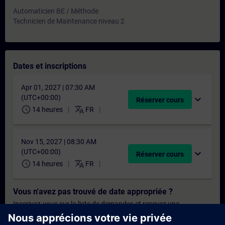
Automaticien BE / Méthode
Technicien de Maintenance niveau 2
Dates et inscriptions
Apr 01, 2027 | 07:30 AM
(UTC+00:00)
expand_more
Réserver cours
schedule
translate
14 heures
FR
Nov 15, 2027 | 08:30 AM
(UTC+00:00)
expand_more
Réserver cours
schedule
translate
14 heures
FR
Vous n'avez pas trouvé de date appropriée ?
Inscrivez-vous sur la liste de demandes et recevez une
notification dès que de nouvelles dates sont disponibles.