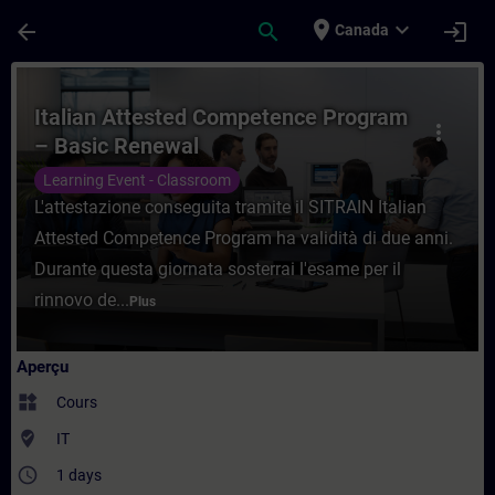
Passer au contenu principal
Page chargée
place
expand_more
arrow_back
search
login
Canada
Cours - Italian Attested Competence Prog
Italian Attested Competence Program
more_vert
– Basic Renewal
Learning Event - Classroom
L'attestazione conseguita tramite il SITRAIN Italian
Attested Competence Program ha validità di due anni.
Durante questa giornata sosterrai l'esame per il
rinnovo de...
Plus
Aperçu
widgets
Cours
where_to_vote
IT
access_time
1 days