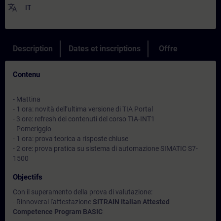
translate
IT
Description
Dates et inscriptions
Offre
Contenu
- Mattina
- 1 ora: novità dell’ultima versione di TIA Portal
- 3 ore: refresh dei contenuti del corso TIA-INT1
- Pomeriggio
- 1 ora: prova teorica a risposte chiuse
- 2 ore: prova pratica su sistema di automazione SIMATIC S7-
1500
Objectifs
Con il superamento della prova di valutazione:
- Rinnoverai l'attestazione
SITRAIN Italian Attested
Competence Program BASIC