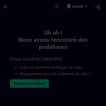
Passer au contenu principal
Page chargée
place
expand_more
arrow_back
search
login
Canada
Toc | SITRAIN
Uh oh !
Nous avons rencontré des
problèmes
Vous voudriez peut-être :
Videz le cache et rechargez la page.
Soupçonnez-vous un problème de site ?
Signaler le problème