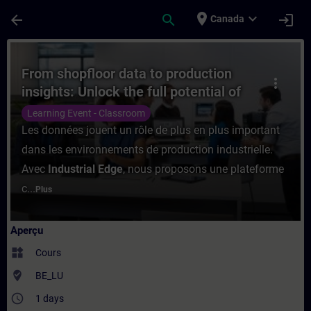
Passer au contenu principal
Page chargée
place
expand_more
arrow_back
search
login
Canada
Cours - From shopfloor data to production 
From shopfloor data to production
more_vert
insights: Unlock the full potential of
OT–IT integration with Industrial Edge
Learning Event - Classroom
Les données jouent un rôle de plus en plus important
dans les environnements de production industrielle.
Avec
Industrial Edge
, nous proposons une plateforme
c...
Plus
Aperçu
widgets
Cours
where_to_vote
BE_LU
access_time
1 days