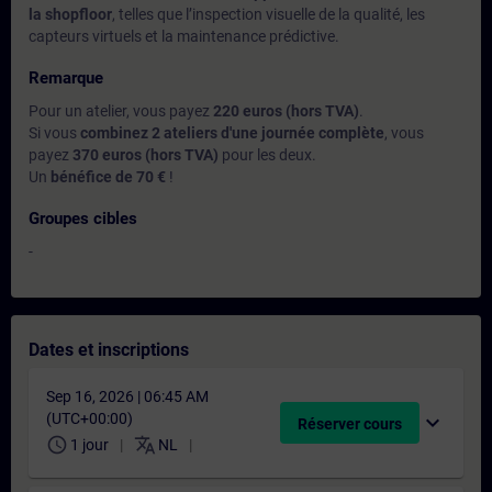
la shopfloor
, telles que l’inspection visuelle de la qualité, les
capteurs virtuels et la maintenance prédictive.
Remarque
Pour un atelier, vous payez
220 euros (hors TVA)
.
Si vous
combinez 2 ateliers d'une journée complète
, vous
payez
370 euros (hors TVA)
pour les deux.
Un
bénéfice de 70 €
!
Groupes cibles
-
Dates et inscriptions
Sep 16, 2026 | 06:45 AM
(UTC+00:00)
expand_more
Réserver cours
schedule
translate
1 jour
NL