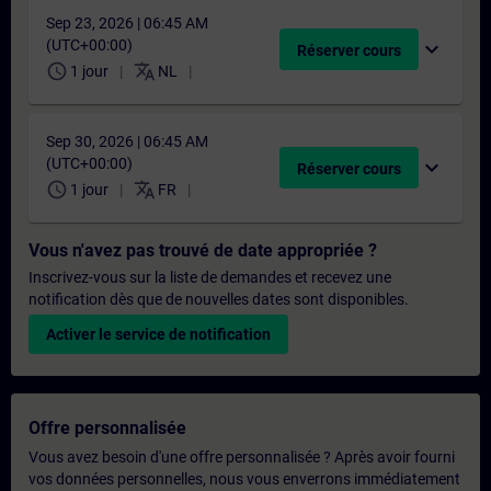
Sep 23, 2026 | 06:45 AM
(UTC+00:00)
expand_more
Réserver cours
schedule
translate
1 jour
NL
Sep 30, 2026 | 06:45 AM
(UTC+00:00)
expand_more
Réserver cours
schedule
translate
1 jour
FR
Vous n'avez pas trouvé de date appropriée ?
Inscrivez-vous sur la liste de demandes et recevez une
notification dès que de nouvelles dates sont disponibles.
Activer le service de notification
Offre personnalisée
Vous avez besoin d'une offre personnalisée ? Après avoir fourni
vos données personnelles, nous vous enverrons immédiatement