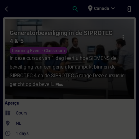
Passer au contenu principal
Page chargée
place
expand_more
arrow_back
search
login
Canada
Cours - Generatorbeveiliging in de SIPROT
Generatorbeveiliging in de SIPROTEC
more_vert
4 & 5
Learning Event - Classroom
In deze cursus van 1 dag leert u hoe SIEMENS de
beveiliging van een generator aanpakt binnen de
SIPROTEC 4 en de SIPROTEC 5 range.Deze cursus is
gericht op de beveil...
Plus
Aperçu
widgets
Cours
where_to_vote
NL
access_time
1 days