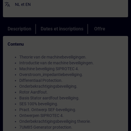
translate
NL
et
EN
Description
Dates et inscriptions
Offre
Contenu
Theorie van de machinebeveiligingen.
Introductie van de machine beveiligingen.
Machine beveiliging SIPROTEC 4.
Overstroom_impedantiebeveiliging.
Differentiaal Protection.
Onderbekrachtigingsbeveiliging.
Rotor Aardfout.
Basis Stator aardfout beveiliging.
SES 100% beveiliging.
Pract. Ontwerp SEF-beveiliging.
Ontwerpen SIPROTEC 4.
Onderbekrachtigingsbeveiliging theorie.
7UM85 Generator protection.