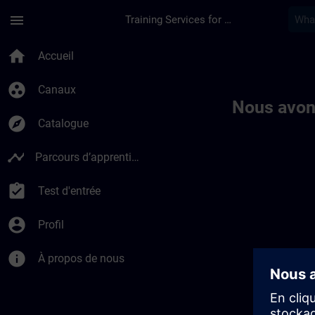
Passer au contenu principal
Page chargée
menu
Training Services for Digital Industries
Toc | SITRAIN
home
Accueil
group_work
Canaux
Nous avon
explore
Catalogue
timeline
Parcours d’apprentissage
assignment_turned_in
Test d'entrée
account_circle
Profil
info
À propos de nous