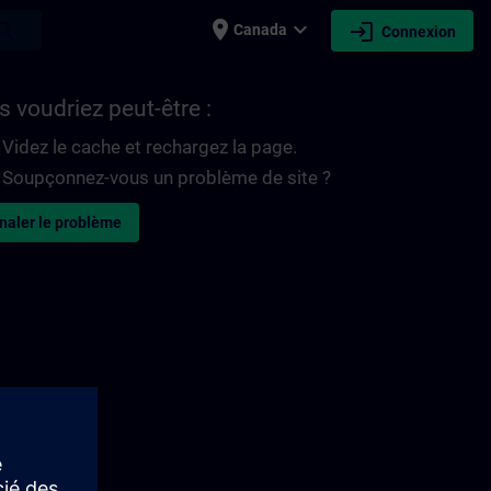
place
expand_more
login
earch
Canada
Connexion
 voudriez peut-être :
Videz le cache et rechargez la page.
Soupçonnez-vous un problème de site ?
naler le problème