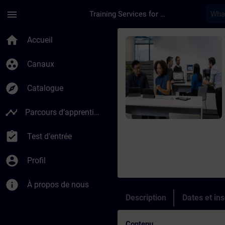
Passer au contenu principal
Page chargée
menu
Training Services for Digital Industries
Cours - Ethernet Fun
home
Accueil
group_work
Canaux
explore
Catalogue
timeline
Parcours d’apprentissage
assignment_turned_in
Test d'entrée
account_circle
Profil
info
À propos de nous
Description
Dates et ins
Contenu