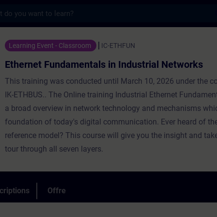
s
damentals in Industrial Networks - Entraî
Learning Event - Classroom
IC-ETHFUN
Ethernet Fundamentals in Industrial Networks
This training was conducted until March 10, 2026 under the 
IK-ETHBUS.. The Online training Industrial Ethernet Fundamen
a broad overview in network technology and mechanisms whic
foundation of today's digital communication. Ever heard of th
reference model? This course will give you the insight and tak
tour through all seven layers.
criptions
Offre