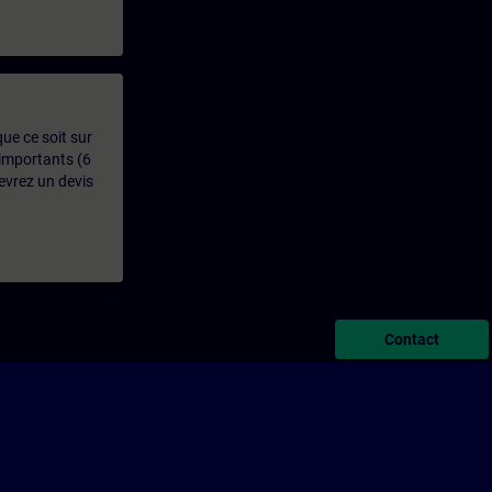
que ce soit sur
 importants (6
evrez un devis
Contact