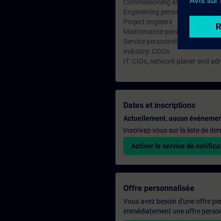
Commissioning engineers
Engineering personnel
Project engieers
Maintenance personnel
Service personnel
Industry: COOs
IT: CIOs, network planer and ad
Dates et inscriptions
Actuellement, aucun événemen
Inscrivez-vous sur la liste de d
Activer le service de notifica
Offre personnalisée
Vous avez besoin d'une offre pe
immédiatement une offre personn