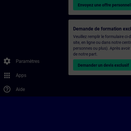
Envoyez une offre personnel
Demande de formation excl
Veuillez remplir le formulaire ci
site, en ligne ou dans notre ce
personnes ou plus). Après avoir
de notre part.
settings
Paramètres
Demander un devis exclusif
apps
Apps
help_outline
Aide