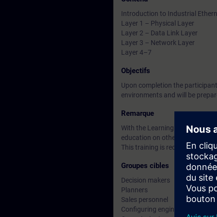
Introduction to Industrial Ether
Layer 1 – Physical Layer
Layer 2 – Data Link Layer
Layer 3 – Network Layer
Layer 4–7
Objectifs
Upon completion the participants
environments and will be prepar
Remarque
With the Learning Membership, y
education on other interesting t
This training is recommended be
Groupes cibles
Decision makers
Planners
Sales personnel
Configuring engineers