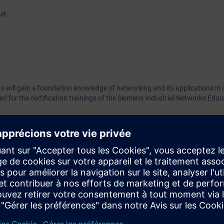
net
 will gain a foundation knowledge of networking and its applications in i
ed for the certification trainings of the Siemens Industrial Networks Edu
ou can deepen or repeat the content of this Learning Event as well as co
opics.
fore attending the Siemens Industrial Networks Certification trainings.