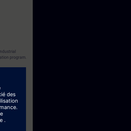
ndustrial
cation program.
ntinue your