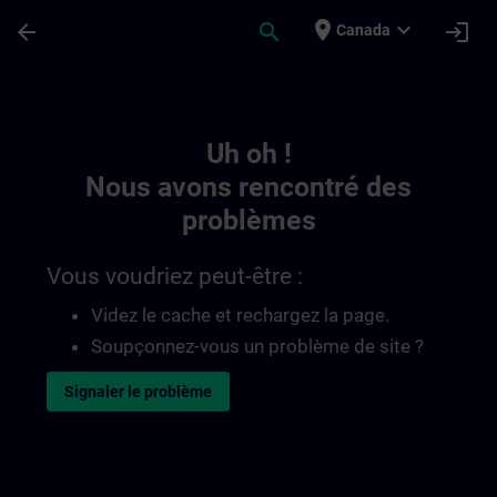
Passer au contenu principal
Page chargée
place
expand_more
arrow_back
search
login
Canada
Toc | SITRAIN
Uh oh !
Nous avons rencontré des
problèmes
Vous voudriez peut-être :
Videz le cache et rechargez la page.
Soupçonnez-vous un problème de site ?
Signaler le problème