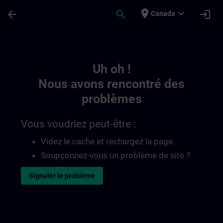
Passer au contenu principal
Page chargée
place
expand_more
arrow_back
search
login
Canada
Toc | SITRAIN
Uh oh !
Nous avons rencontré des
problèmes
Vous voudriez peut-être :
Videz le cache et rechargez la page.
Soupçonnez-vous un problème de site ?
Signaler le problème