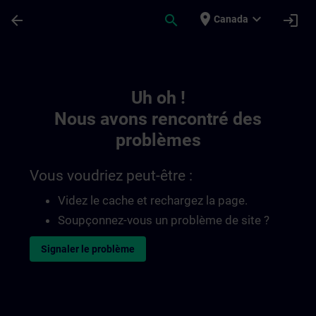
Passer au contenu principal
Page chargée
place
expand_more
arrow_back
search
login
Canada
Toc | SITRAIN
Uh oh !
Nous avons rencontré des
problèmes
Vous voudriez peut-être :
Videz le cache et rechargez la page.
Soupçonnez-vous un problème de site ?
Signaler le problème