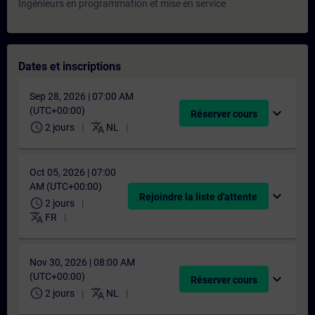
Ingénieurs en programmation et mise en service
Dates et inscriptions
Sep 28, 2026 | 07:00 AM
(UTC+00:00)
expand_more
Réserver cours
schedule
translate
2 jours
NL
Oct 05, 2026 | 07:00
AM (UTC+00:00)
expand_more
Rejoindre la liste d'attente
schedule
2 jours
translate
FR
Nov 30, 2026 | 08:00 AM
(UTC+00:00)
expand_more
Réserver cours
schedule
translate
2 jours
NL