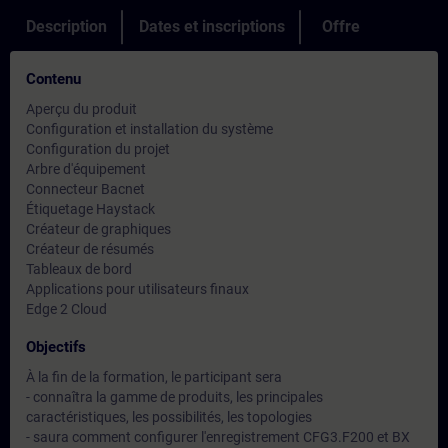
Description
Dates et inscriptions
Offre
Contenu
Aperçu du produit
Configuration et installation du système
Configuration du projet
Arbre d'équipement
Connecteur Bacnet
Étiquetage Haystack
Créateur de graphiques
Créateur de résumés
Tableaux de bord
Applications pour utilisateurs finaux
Edge 2 Cloud
Objectifs
À la fin de la formation, le participant sera
- connaîtra la gamme de produits, les principales
caractéristiques, les possibilités, les topologies
- saura comment configurer l'enregistrement CFG3.F200 et BX