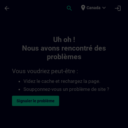
Passer au contenu principal
Page chargée
place
expand_more
arrow_back
search
login
Canada
Toc | SITRAIN
Uh oh !
Nous avons rencontré des
problèmes
Vous voudriez peut-être :
Videz le cache et rechargez la page.
Soupçonnez-vous un problème de site ?
Signaler le problème