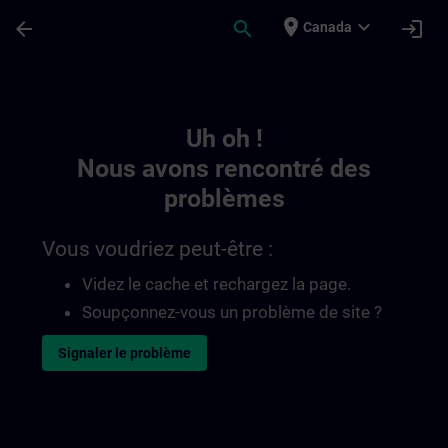
Passer au contenu principal
Page chargée
place
expand_more
arrow_back
search
login
Canada
Toc | SITRAIN
Uh oh !
Nous avons rencontré des
problèmes
Vous voudriez peut-être :
Videz le cache et rechargez la page.
Soupçonnez-vous un problème de site ?
Signaler le problème