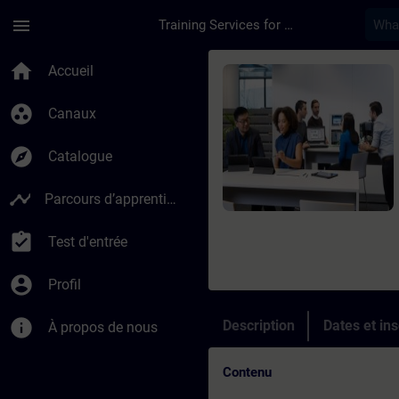
Passer au contenu principal
Page chargée
menu
Training Services for Digital Industries
Cours - Corso prepa
home
Accueil
group_work
Canaux
explore
Catalogue
timeline
Parcours d’apprentissage
assignment_turned_in
Test d'entrée
account_circle
Profil
info
Description
Dates et ins
À propos de nous
Contenu