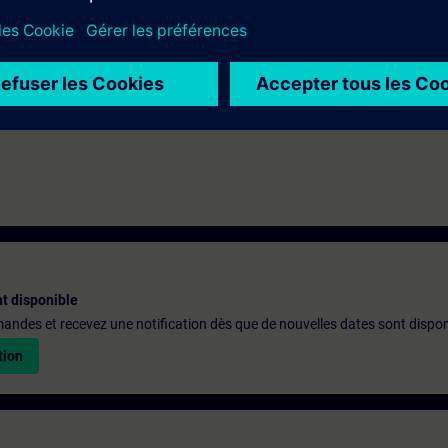
conseguire la certificazione
KNX Partner
partecipando al corso KNX-ES.
t disponible
emandes et recevez une notification dès que de nouvelles dates sont dispon
tion