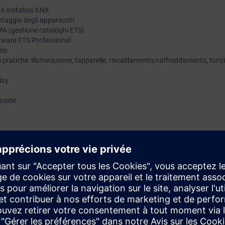
MA instabus KNX
ontaggio degli apparecchi
A (gestione cataloghi ETS)
oftware ETS Professional
zio
i pratiche: illuminazione, tapparelle, riscaldamento/raffreddamento, funz
lay
Inside
rai in grado di:
ionamento alla base del sistema GAMMA instabus KNX
oftware ETS
e
la installazione elettrica e pratica nell'utilizzo di PC in ambiente Window