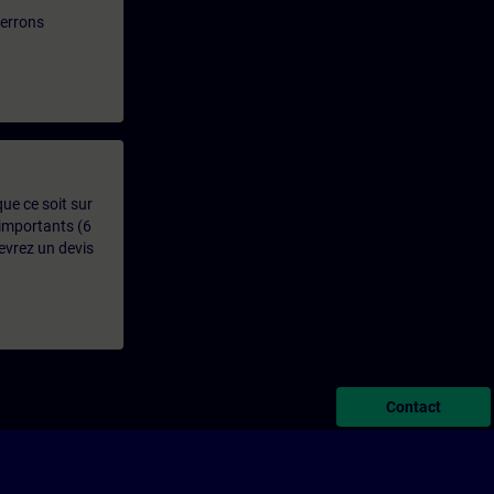
verrons
que ce soit sur
 importants (6
evrez un devis
Contact