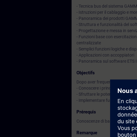
- Tecnica bus del sistema GAM
- Istruzioni per il cablaggio e m
- Panoramica dei prodotti GAMM
- Struttura e funzionalità del s
- Progettazione e messa in servi
- Funzioni base con esercitazion
centralizzate
- Semplici funzioni logiche e disp
- Applicazioni con accoppiatori
- Panoramica sul software ETS 
Objectifs
Dopo aver frequentato il corso sa
- Conoscere i principi di funz
- Sfruttare le potenzialità del s
- Implementare funzionalità bas
Prérequis
Conoscenze di base nel campo del
Remarque