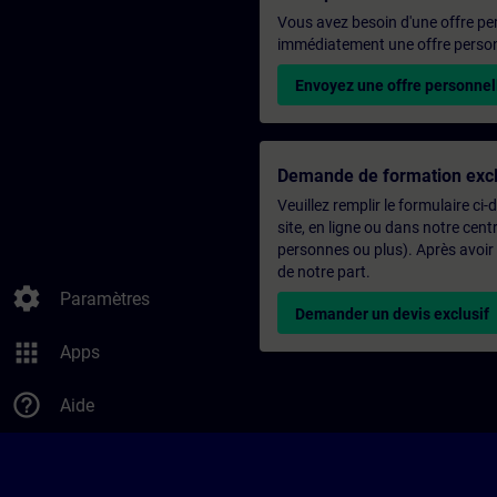
Vous avez besoin d'une offre pe
immédiatement une offre personn
Envoyez une offre personnel
Demande de formation excl
Veuillez remplir le formulaire ci
site, en ligne ou dans notre ce
personnes ou plus). Après avoir
de notre part.
settings
Paramètres
Demander un devis exclusif
apps
Apps
help_outline
Aide