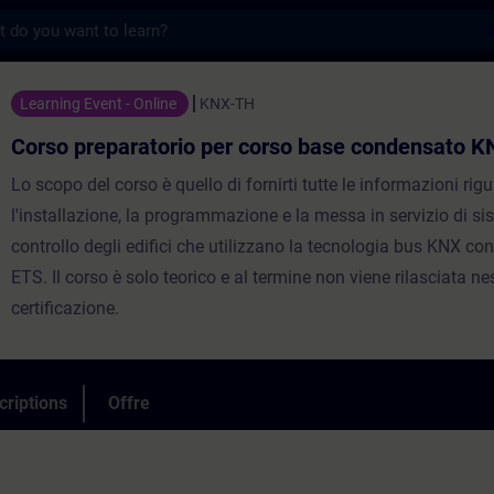
s
ratorio per corso base condensato KNX - E
Learning Event - Online
KNX-TH
Corso preparatorio per corso base condensato K
Lo scopo del corso è quello di fornirti tutte le informazioni rig
l'installazione, la programmazione e la messa in servizio di sis
controllo degli edifici che utilizzano la tecnologia bus KNX con
ETS. Il corso è solo teorico e al termine non viene rilasciata n
certificazione.
criptions
Offre