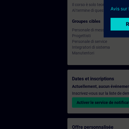
Il corso è solo teorico.
Al termine di questo corso puoi 
Groupes cibles
Personale di messa in servizio
Progettisti
Personale di service
Integratori di sistema
Manutentori
Dates et inscriptions
Actuellement, aucun événemen
Inscrivez-vous sur la liste de d
Activer le service de notifica
Offre personnalisée