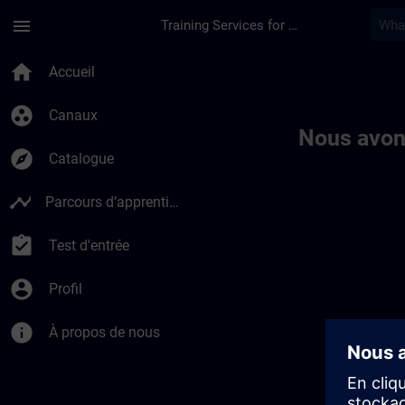
Passer au contenu principal
Page chargée
menu
Training Services for Digital Industries
Toc | SITRAIN
home
Accueil
group_work
Canaux
Nous avon
explore
Catalogue
timeline
Parcours d’apprentissage
assignment_turned_in
Test d'entrée
account_circle
Profil
info
À propos de nous