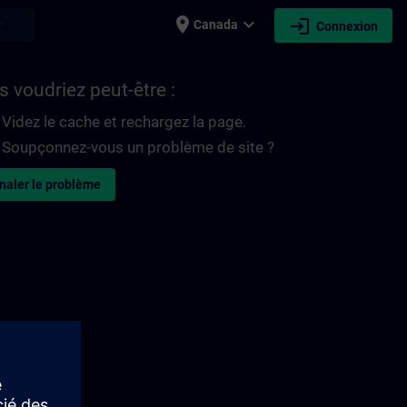
place
expand_more
login
earch
Canada
Connexion
 voudriez peut-être :
Videz le cache et rechargez la page.
Soupçonnez-vous un problème de site ?
naler le problème