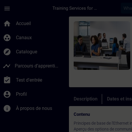
Passer au contenu principal
Page chargée
menu
Training Services for Digital Industries
Cours - Controller C
home
Accueil
group_work
Canaux
explore
Catalogue
timeline
Parcours d’apprentissage
assignment_turned_in
Test d'entrée
account_circle
Profil
Description
Dates et ins
info
À propos de nous
Contenu
Principes de base de l'Ethernet i
Aperçu des options de communi