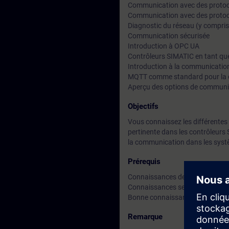
Communication avec des protoco
Communication avec des protoc
Diagnostic du réseau (y compris
Communication sécurisée
Introduction à OPC UA
Contrôleurs SIMATIC en tant qu
Introduction à la communication
MQTT comme standard pour la 
Aperçu des options de communic
Objectifs
Vous connaissez les différente
pertinente dans les contrôleurs 
la communication dans les syst
Prérequis
Connaissances de base en ingén
Connaissances selon TIA-PRO2
Bonne connaissance de SCL
Remarque