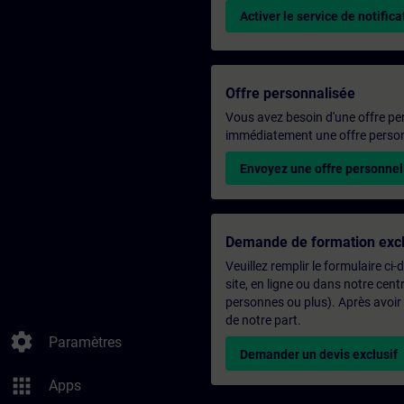
Activer le service de notifica
Offre personnalisée
Vous avez besoin d'une offre pe
immédiatement une offre personn
Envoyez une offre personnel
Demande de formation excl
Veuillez remplir le formulaire ci
site, en ligne ou dans notre ce
personnes ou plus). Après avoir
de notre part.
settings
Paramètres
Demander un devis exclusif
apps
Apps