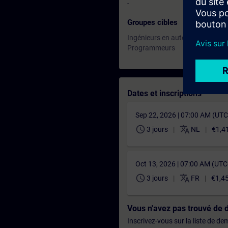
-
Groupes cibles
Ingénieurs en automatisation
Programmeurs
Dates et inscriptions
Sep 22, 2026 | 07:00 AM (UT
schedule
translate
3 jours
NL
€1,4
Oct 13, 2026 | 07:00 AM (UT
schedule
translate
3 jours
FR
€1,4
Vous n'avez pas trouvé de 
Inscrivez-vous sur la liste de d