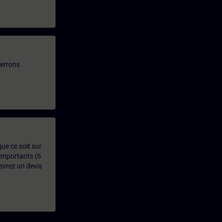
verrons
que ce soit sur
 importants (6
evrez un devis