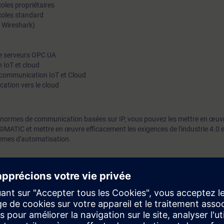
les propriétaires
oles standard
 Wireshark)
e serveurs OPC UA
 IoT et cloud
communication IoT et Cloud
ation vers le cloud
s normes de communication basées sur IP, vous pouvez les mettre en œuv
SIMATIC et mettre en œuvre efficacement les exigences de l'industrie 4.0 et
èmes d'automatisation.
ierie des réseaux