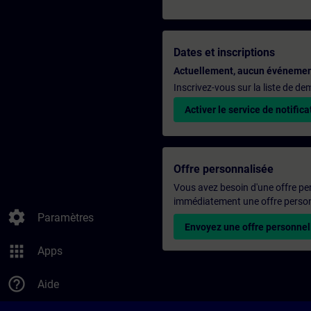
Dates et inscriptions
Actuellement, aucun événemen
Inscrivez-vous sur la liste de d
Activer le service de notifica
Offre personnalisée
Vous avez besoin d'une offre pe
immédiatement une offre personn
settings
Paramètres
Envoyez une offre personnel
apps
Apps
help_outline
Aide