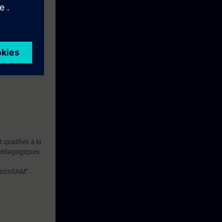
m Tools avec
qualifiés à la
 pédagogiques.
MicroSAM"