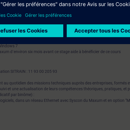
iaire sera capable de :
des de transmission de données en analogique et en sériel en réseau.
aramètres des applications lors d´une mise A jour du logiciel Maxum Syste
P)
CHR-MAX01, ou avoir un niveau équivalent.
 Windows 7
axum d´environ six mois avant ce stage aide à bénéficier de ce cours
mation SITRAIN : 11 93 00 205 93
t au quotidien des missions techniques auprès des entreprises, formés et 
uivi et une actualisation de leurs compétences théoriques, pratiques, et
icatif par binôme) :
logiciels, dans un réseau Ethernet avec Syscon du Maxum et en option "