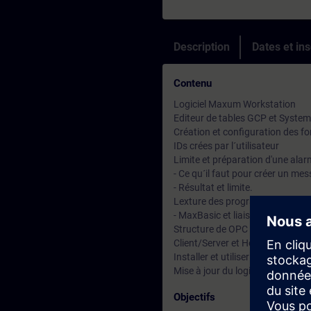
Description
Dates et ins
Contenu
Logiciel Maxum Workstation
Editeur de tables GCP et Syste
Création et configuration des fo
IDs crées par l´utilisateur
Limite et préparation d'une alar
- Ce qu´il faut pour créer un me
- Résultat et limite.
Lexture des programmes MaxBas
- MaxBasic et liaison avec para
Structure de OPC et table d´a
Client/Server et Host.
Installer et utiliser ODBC (Open
Mise à jour du logiciel.
Objectifs