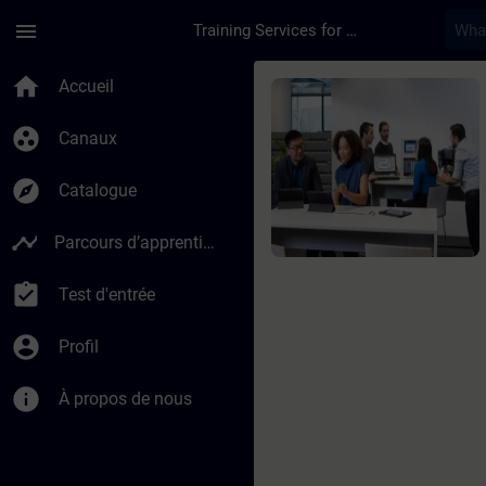
Passer au contenu principal
Page chargée
menu
Training Services for Digital Industries
Cours - Chromatogra
home
Accueil
group_work
Canaux
explore
Catalogue
timeline
Parcours d’apprentissage
assignment_turned_in
Test d'entrée
account_circle
Profil
info
À propos de nous