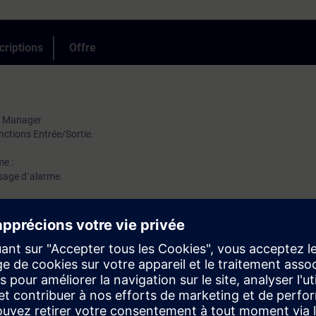
criptions
Offre
m Manager
nctions Entrée/Sortie.
me :
ssage d´alarme.
ic :
mètres.
dresses du Modbus du Maxum,
 Data Base Connectivity)