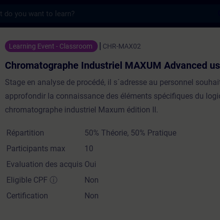
s
phe Industriel MAXUM Advanced user - En
Learning Event - Classroom
CHR-MAX02
Chromatographe Industriel MAXUM Advanced us
Stage en analyse de procédé, il s´adresse au personnel souhai
approfondir la connaissance des éléments spécifiques du logic
chromatographe industriel Maxum édition II.
Répartition
50% Théorie, 50% Pratique
Participants max
10
Evaluation des acquis
Oui
Eligible CPF
ⓘ
Non
Certification
Non