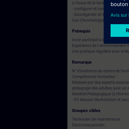
A l’issue de la formation, le stag
- configurer et connaître les mo
- Sauvegarder et installer les p
Gas Chromatograph Portal (GC
Prérequis
Avoir participé à la formation 
Expérience de l´environnement
Une pratique régulière avec le M
Remarque
N° d’existence du centre de for
Compétences formateur :
Réalisée par des experts assuran
pédagogie des adultes avec un s
Matériel Pédagogique (à titre ind
- PC Maxum Workstation et ses 
Groupes cibles
Technicien de maintenance
Electromecanicien