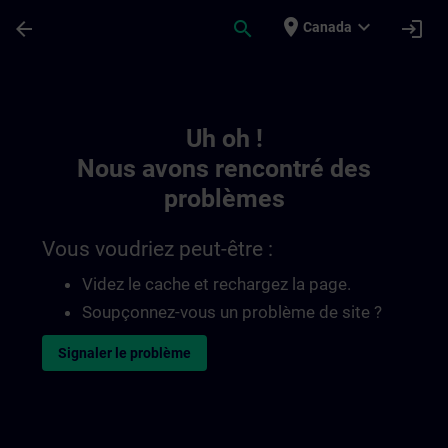
Passer au contenu principal
Page chargée
place
expand_more
arrow_back
search
login
Canada
Toc | SITRAIN
Uh oh !
Nous avons rencontré des
problèmes
Vous voudriez peut-être :
Videz le cache et rechargez la page.
Soupçonnez-vous un problème de site ?
Signaler le problème