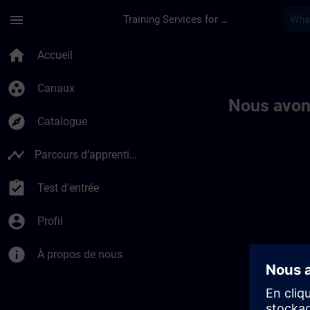
Passer au contenu principal
Page chargée
menu
Training Services for Digital Industries
Toc | SITRAIN
home
Accueil
group_work
Canaux
Nous avon
explore
Catalogue
timeline
Parcours d’apprentissage
assignment_turned_in
Test d'entrée
account_circle
Profil
info
À propos de nous