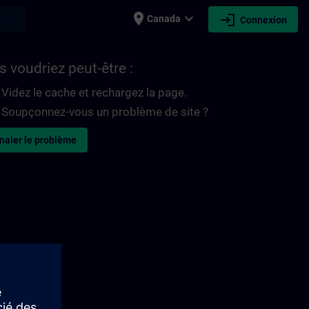
place
expand_more
login
earch
Canada
Connexion
 voudriez peut-être :
Videz le cache et rechargez la page.
Soupçonnez-vous un problème de site ?
naler le problème