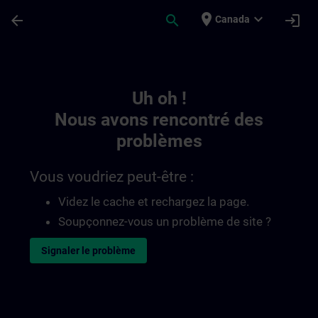
Passer au contenu principal
Page chargée
place
expand_more
arrow_back
search
login
Canada
Toc | SITRAIN
Uh oh !
Nous avons rencontré des
problèmes
Vous voudriez peut-être :
Videz le cache et rechargez la page.
Soupçonnez-vous un problème de site ?
Signaler le problème