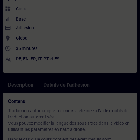
widgets
Cours
Base
payment
Adhésion
where_to_vote
Global
access_time
35 minutes
translate
DE
,
EN
,
FR
,
IT
,
PT
et
ES
Description
Détails de l'adhésion
Contenu
Traduction automatique - ce cours a été créé à l’aide d’outils de
traduction automatisés.
Vous pouvez modifier la langue des sous-titres dans la vidéo en
utilisant les paramètres en haut à droite.
Dans le cas où le cours contient des exercices, ils sont