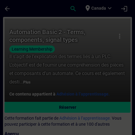
Passer au contenu principal
Page chargée
place
expand_more
arrow_back
search
login
Canada
Cours - Automation Basic 2 - Terms, compo
Automation Basic 2 - Terms,
more_vert
components, signal types
Learning Membership
Il s’agit de l’explication des termes liés à un PLC.
L’objectif est de fournir une compréhension des pièces
et composants d’un automate. Ce cours est également
desti...
Plus
Ce contenu appartient à
Adhésion à l’apprentissage.
Réserver
Cette formation fait partie de
Adhésion à l’apprentissage.
Vous
pouvez participer à cette formation et à une 100 d'autres
Aperçu