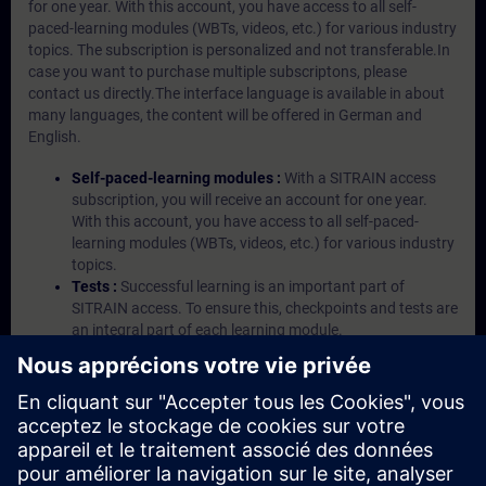
for one year. With this account, you have access to all self-
paced-learning modules (WBTs, videos, etc.) for various industry
topics. The subscription is personalized and not transferable.In
case you want to purchase multiple subscriptons, please
contact us directly.The interface language is available in about
many languages, the content will be offered in German and
English.
Self-paced-learning modules :
With a SITRAIN access
subscription, you will receive an account for one year.
With this account, you have access to all self-paced-
learning modules (WBTs, videos, etc.) for various industry
topics.
Tests :
Successful learning is an important part of
SITRAIN access. To ensure this, checkpoints and tests are
an integral part of each learning module.
Exercises with Virtual Exercise Lab :
VE Lab is a cloud-
based environment with pre-installed software ( TIA
Portal etc.) In your first SITRAIN access subscription two
(2) hours for VE Lab are included.
Expert Talks :
In regular webinars, you will receive first-
hand information from our experts on Siemens Industry
products.