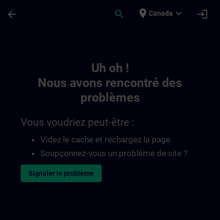
Passer au contenu principal
Page chargée
place
expand_more
arrow_back
search
login
Canada
Toc | SITRAIN
Uh oh !
Nous avons rencontré des
problèmes
Vous voudriez peut-être :
Videz le cache et rechargez la page.
Soupçonnez-vous un problème de site ?
Signaler le problème