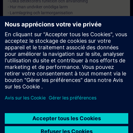
- Olika detektorers funktion och användning
- Hur man undviker onödiga larm
- Larmlagring och larmorganisation
- Larmöverföring till räddningstjänst eller larmcentral
Objectifs
Att ge anläggningsskötaren kännedom om sitt ansvar samt god
kunskap inom brandskydd.
Remarque
-
Groupes cibles
Anläggningsskötare på automatiska brandlarmanläggningar.
© Siemens AG 2026