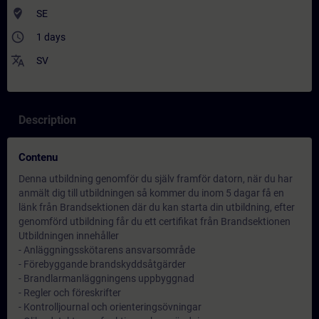
where_to_vote
SE
access_time
1 days
translate
SV
Description
Contenu
Denna utbildning genomför du själv framför datorn, när du har
anmält dig till utbildningen så kommer du inom 5 dagar få en
länk från Brandsektionen där du kan starta din utbildning, efter
genomförd utbildning får du ett certifikat från Brandsektionen
Utbildningen innehåller
- Anläggningsskötarens ansvarsområde
- Förebyggande brandskyddsåtgärder
- Brandlarmanläggningens uppbyggnad
- Regler och föreskrifter
- Kontrolljournal och orienteringsövningar