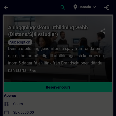
Passer au contenu principal
Page chargée
place
expand_more
arrow_back
search
login
Canada
Cours - Anläggningsskötarutbildning webb 
Anläggningsskötarutbildning webb
share
(Distans/Självstudier)
Subscription
Denna utbildning genomför du själv framför datorn,
när du har anmält dig till utbildningen så kommer du
inom 5 dagar få en länk från Brandsektionen där du
kan starta...
Plus
Réserver cours
Aperçu
widgets
Cours
payment
SEK 5000.00