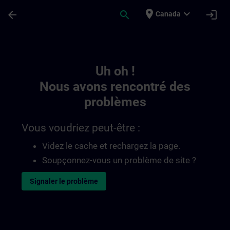
Passer au contenu principal
Page chargée
place
expand_more
arrow_back
search
login
Canada
Toc | SITRAIN
Uh oh !
Nous avons rencontré des
problèmes
Vous voudriez peut-être :
Videz le cache et rechargez la page.
Soupçonnez-vous un problème de site ?
Signaler le problème