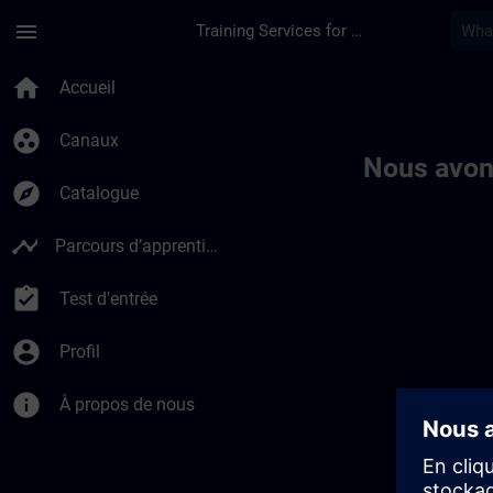
Passer au contenu principal
Page chargée
menu
Training Services for Digital Industries
Toc | SITRAIN
home
Accueil
group_work
Canaux
Nous avon
explore
Catalogue
timeline
Parcours d’apprentissage
assignment_turned_in
Test d'entrée
account_circle
Profil
info
À propos de nous