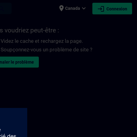
place
expand_more
login
earch
Canada
Connexion
 voudriez peut-être :
Videz le cache et rechargez la page.
Soupçonnez-vous un problème de site ?
naler le problème