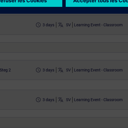
access_time
translate
3 days
SV
Learning Event - Classroom
access_time
translate
Steg 2
3 days
SV
Learning Event - Classroom
access_time
translate
3 days
SV
Learning Event - Classroom