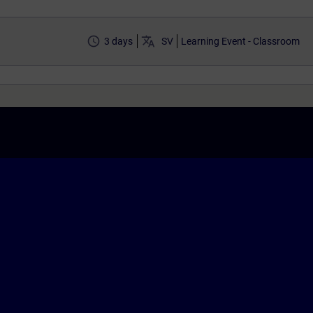
access_time
translate
3 days
SV
Learning Event - Classroom