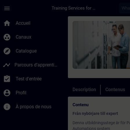
Passer au contenu principal
Page chargée
menu
Training Services for Digital Industries
Cours - Utbildning f
home
Accueil
group_work
Canaux
explore
Catalogue
timeline
Parcours d’apprentissage
assignment_turned_in
Test d'entrée
Description
Contenus
account_circle
Profil
Contenu
info
À propos de nous
Från nybörjare till expert
Denna utbildningsstege är för Pa
Automations system