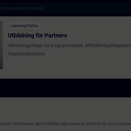
s
ör Partners - Entraînement - Formation - F
Learning Paths
Utbildning för Partners
Utbildningsstege för programmerare, driftsättningsingenjöre
ingenjörspersonal
rtners till Siemens, den innehåller alla kurser du behöver för att kunna l