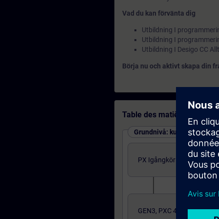
Vad du kan förvänta dig
Utbildning I programmerin
Utbildning I programmeri
Utbildning I Desigo CC Allt
Börja nu och aktivt skapa din 
Table des matières
Grundnivå: kurser
PX Igångkörning/Program
GEN3, PXC 4,5 och 7