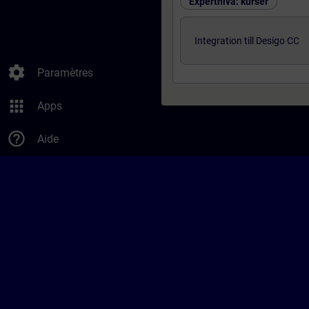
Expertnivå: kurser
Integration till Desigo CC
settings
Paramètres
apps
Apps
help_outline
Aide