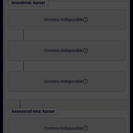
Grundnivå: kurser
error_outline
Contenu indisponible
error_outline
Contenu indisponible
error_outline
Contenu indisponible
Avancerad nivå: kurser
error_outline
Contenu indisponible