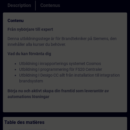
Description
Contenus
Contenu
Från nybörjare till expert
Denna utbildningsstege är för Brandtekniker på Siemens, den
innehåller alla kurser du behöver.
Vad du kan förvänta dig
Utbildning i inrapporterings systemet Cosmos
Utbildning I programmering för FS20 Centraler
Utbildning I Desigo CC allt från installation till integration
brandsystem
Börja nu och aktivt skapa din framtid som leverantör av
automations lösningar
Table des matières