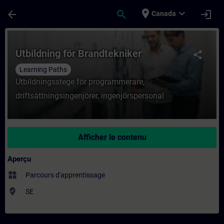
Passer au contenu principal
Page chargée
place
expand_more
arrow_back
search
login
Canada
Cours - Utbildning för Brandtekniker - En
Utbildning för Brandtekniker
share
Learning Paths
Utbildningsstege för programmerare,
driftsättningsingenjörer, ingenjörspersonal
Afficher le contenu
Aperçu
widgets
Parcours d'apprentissage
where_to_vote
SE