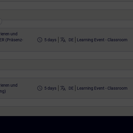
ieren und
access_time
translate
ER (Präsenz-
5 days
DE
Learning Event - Classroom
ieren und
access_time
translate
5 days
DE
Learning Event - Classroom
ing)