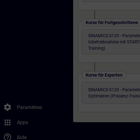
Kurse für Fortgeschrittene
SINAMICS S120 - Parametr
Inbetriebnahme mit START
Training)
Kurse für Experten
SINAMICS S120 - Parametr
Optimieren (Präsenz-Train
settings
Paramètres
apps
Apps
help_outline
Aide