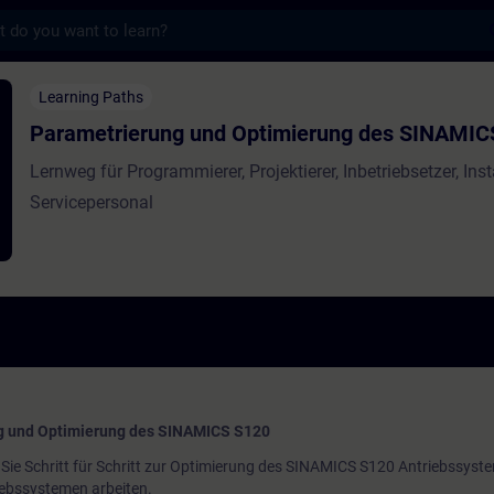
s
ung und Optimierung des SINAMICS S120 - 
Learning Paths
Parametrierung und Optimierung des SINAMIC
Lernweg für Programmierer, Projektierer, Inbetriebsetzer, Inst
Servicepersonal
ng und Optimierung des SINAMICS S120
Sie Schritt für Schritt zur Optimierung des SINAMICS S120 Antriebssyste
riebssystemen arbeiten.