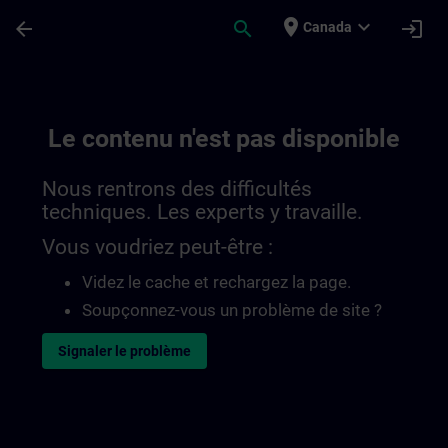
Passer au contenu principal
Page chargée
place
expand_more
arrow_back
search
login
Canada
Le contenu n'est pas disponible
Nous rentrons des difficultés
techniques. Les experts y travaille.
Vous voudriez peut-être :
Videz le cache et rechargez la page.
Soupçonnez-vous un problème de site ?
Signaler le problème