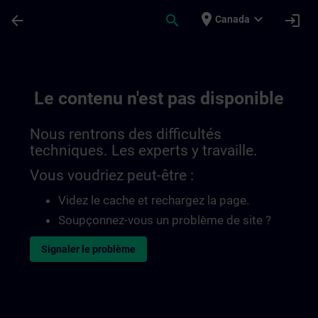
Passer au contenu principal
Page chargée
place
expand_more
arrow_back
search
login
Canada
Le contenu n'est pas disponible
Nous rentrons des difficultés
techniques. Les experts y travaille.
Vous voudriez peut-être :
Videz le cache et rechargez la page.
Soupçonnez-vous un problème de site ?
Signaler le problème